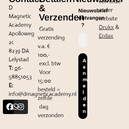
een onze
&
D
ander
Nieuwsbrief
Verzenden
Magnetic
website
ontvangen
Academy
?
Drukx
&
Gratis
Apolloweg
Epilax
verzending
2c
v.a. €
8239 DA
100,-
Lelystad
excl. btw
T:
0
6-
Voor
58851053
15:00
E:
besteld =
info@dmagneticacademy.nl
zelfde
dag
verzonden