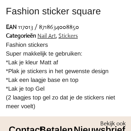
Fashion sticker square
EAN
117013 / 8718634008850
Categorieën
Nail Art
,
Stickers
Fashion stickers
Super makkelijk te gebruiken:
*Lak je kleur Matt af
*Plak je stickers in het gewenste design
*Lak een laagje base en top
*Lak je top Gel
(2 laagjes top gel zo dat je de stickers niet
meer voelt)
Bekijk ook
Contact
Betalen
Nieuwsbrief