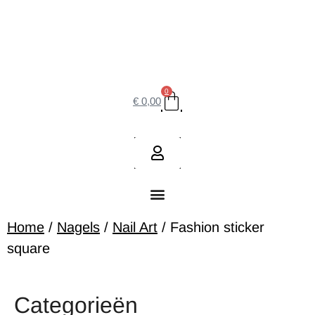
0
€
0,00
Home
/
Nagels
/
Nail Art
/ Fashion sticker
square
Categorieën