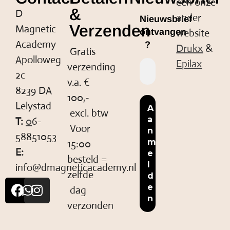
een onze
&
D
ander
Nieuwsbrief
Verzenden
Magnetic
website
ontvangen
Academy
?
Drukx
&
Gratis
Apolloweg
Epilax
verzending
2c
v.a. €
8239 DA
100,-
Lelystad
excl. btw
T:
0
6-
Voor
58851053
15:00
E:
besteld =
info@dmagneticacademy.nl
zelfde
dag
verzonden