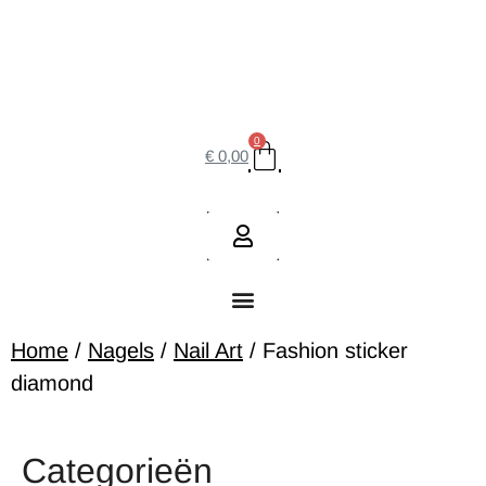
0
€
0,00
Home
/
Nagels
/
Nail Art
/ Fashion sticker
diamond
Categorieën