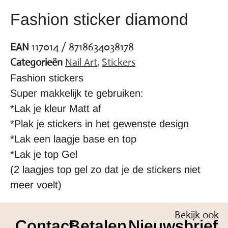
Fashion sticker diamond
EAN
117014 / 8718634038178
Categorieën
Nail Art
,
Stickers
Fashion stickers
Super makkelijk te gebruiken:
*Lak je kleur Matt af
*Plak je stickers in het gewenste design
*Lak een laagje base en top
*Lak je top Gel
(2 laagjes top gel zo dat je de stickers niet
meer voelt)
Bekijk ook
Contact
Betalen
Nieuwsbrief