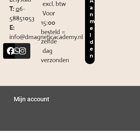
excl. btw
T:
0
6-
Voor
58851053
15:00
E:
besteld =
info@dmagneticacademy.nl
zelfde
dag
verzonden
Mijn account