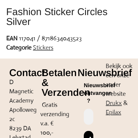
Fashion Sticker Circles
Silver
EAN
117041 / 8718634043523
Categorie
Stickers
Bekijk ook
Contact
Betalen
Nieuwsbrief
een onze
&
D
ander
Nieuwsbrief
Verzenden
Magnetic
website
ontvangen
Academy
?
Drukx
&
Gratis
Apolloweg
Epilax
verzending
2c
v.a. €
8239 DA
100,-
Lelystad