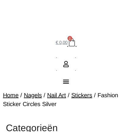
0
€
0,00
Home
/
Nagels
/
Nail Art
/
Stickers
/ Fashion
Sticker Circles Silver
Categorieën