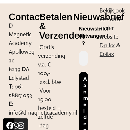
Bekijk ook
Contact
Betalen
Nieuwsbrief
een onze
&
D
ander
Nieuwsbrief
Verzenden
Magnetic
website
ontvangen
Academy
?
Drukx
&
Gratis
Apolloweg
Epilax
verzending
2c
v.a. €
8239 DA
100,-
Lelystad
excl. btw
T:
0
6-
Voor
58851053
15:00
E:
besteld =
info@dmagneticacademy.nl
zelfde
dag