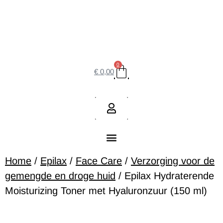
0
€
0,00
Home
/
Epilax
/
Face Care
/
Verzorging voor de
gemengde en droge huid
/ Epilax Hydraterende
Moisturizing Toner met Hyaluronzuur (150 ml)