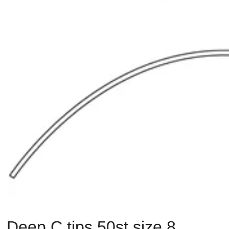
Deep C tips 50st size 8