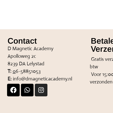
Contact
Betal
Verze
D Magnetic Academy
Apolloweg 2c
Gratis ver
8239 DA Lelystad
btw
T:
0
6-58851053
Voor 15:00
E:
info@dmagneticacademy.nl
verzonden