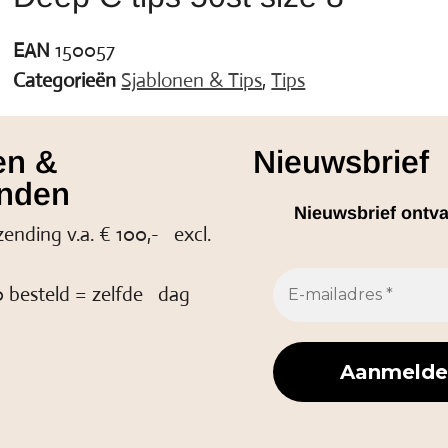
EAN
150057
Categorieën
Sjablonen & Tips
,
Tips
en &
Nieuwsbrief
nden
Nieuwsbrief ontv
zending v.a. € 100,- excl.
 besteld = zelfde dag