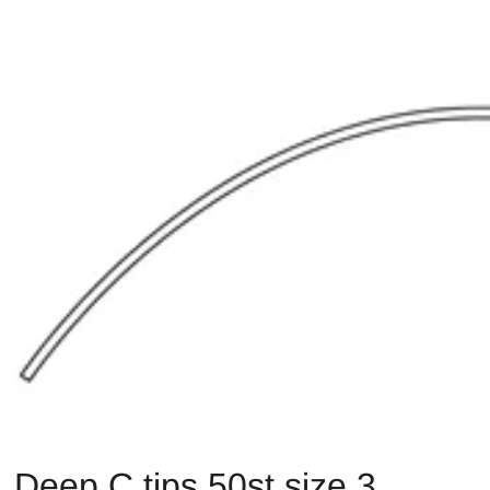
Deep C tips 50st size 3