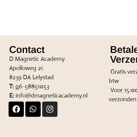
Contact
Betal
Verze
D Magnetic Academy
Apolloweg 2c
Gratis ver
8239 DA Lelystad
btw
T:
0
6-58851053
Voor 15:00
E:
info@dmagneticacademy.nl
verzonden