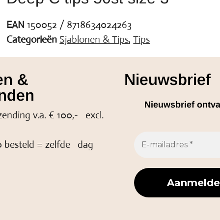
EAN
150052 / 8718634024263
Categorieën
Sjablonen & Tips
,
Tips
en &
Nieuwsbrief
nden
Nieuwsbrief ontv
zending v.a. € 100,- excl.
 besteld = zelfde dag