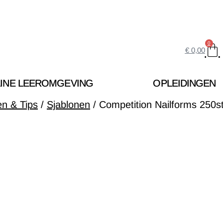
0
€
0,00
INE LEEROMGEVING
OPLEIDINGEN
en & Tips
/
Sjablonen
/ Competition Nailforms 250s