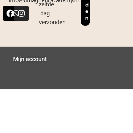
info@dmagneticacademy.nl
zelfde
dag
verzonden
Mijn account