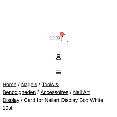
0
€
0,00
Home
/
Nagels
/
Tools &
Benodigheden
/
Accessoires
/
Nail Art
Display
/ Card for Nailart Display Box White
10st