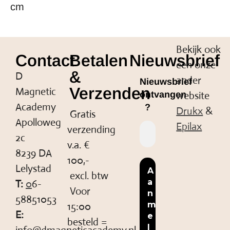
cm
Bekijk ook
Contact
Betalen
Nieuwsbrief
een onze
&
D
ander
Nieuwsbrief
Verzenden
Magnetic
website
ontvangen
Academy
?
Drukx
&
Gratis
Apolloweg
Epilax
verzending
2c
v.a. €
8239 DA
100,-
Lelystad
excl. btw
T:
0
6-
Voor
58851053
15:00
E:
besteld =