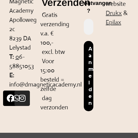
Verzenden
Magnetic
website
ontvangen
Academy
?
Drukx
&
Gratis
Apolloweg
Epilax
verzending
2c
v.a. €
8239 DA
100,-
Lelystad
excl. btw
T:
0
6-
Voor
58851053
15:00
E:
besteld =
info@dmagneticacademy.nl
zelfde
dag
verzonden