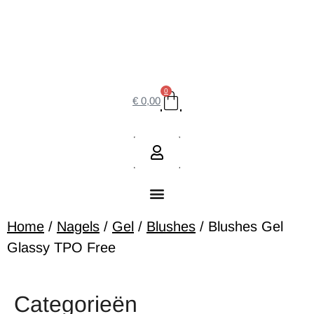
0
€
0,00
Home
/
Nagels
/
Gel
/
Blushes
/ Blushes Gel
Glassy TPO Free
Categorieën