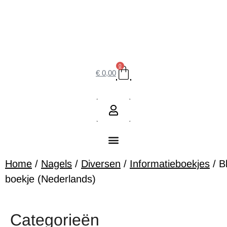
0
€
0,00
Home
/
Nagels
/
Diversen
/
Informatieboekjes
/ B
boekje (Nederlands)
Categorieën