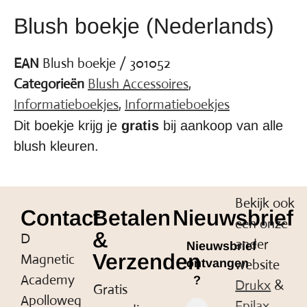
Blush boekje (Nederlands)
EAN
Blush boekje / 301052
Categorieën
Blush Accessoires
,
Informatieboekjes
,
Informatieboekjes
Dit boekje krijg je
gratis
bij aankoop van alle
blush kleuren.
Bekijk ook
Contact
Betalen
Nieuwsbrief
een onze
&
D
ander
Nieuwsbrief
Verzenden
Magnetic
website
ontvangen
Academy
?
Drukx
&
Gratis
Apolloweg
Epilax