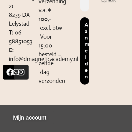
verzending
2c
v.a. €
8239 DA
100,-
Lelystad
excl. btw
T:
0
6-
Voor
58851053
15:00
E:
besteld =
info@dmagneticacademy.nl
zelfde
dag
verzonden
Mijn account