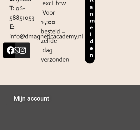
excl. btw
T:
0
6-
Voor
58851053
15:00
E:
besteld =
info@dmagneticacademy.nl
zelfde
dag
verzonden
Mijn account