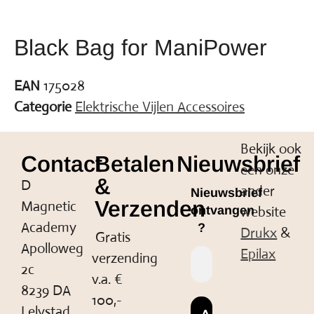
Black Bag for ManiPower
EAN
175028
Categorie
Elektrische Vijlen Accessoires
Bekijk ook
Contact
Betalen
Nieuwsbrief
een onze
&
D
ander
Nieuwsbrief
Verzenden
Magnetic
website
ontvangen
Academy
?
Drukx
&
Gratis
Apolloweg
Epilax
verzending
2c
v.a. €
8239 DA
100,-
Lelystad