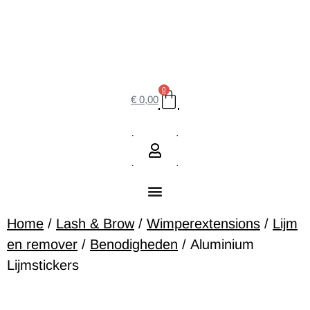
0
€
0,00
Home
/
Lash & Brow
/
Wimperextensions
/
Lijm
en remover
/
Benodigheden
/ Aluminium
Lijmstickers