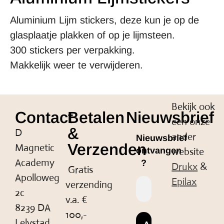
Aluminium Lijm stickers, deze kun je op de
glasplaatje plakken of op je lijmsteen.
300 stickers per verpakking.
Makkelijk weer te verwijderen.
Bekijk ook
Contact
Betalen
Nieuwsbrief
een onze
&
D
ander
Nieuwsbrief
Verzenden
Magnetic
website
ontvangen
Academy
?
Drukx
&
Gratis
Apolloweg
Epilax
verzending
2c
v.a. €
8239 DA
100,-
Lelystad