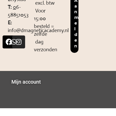
excl. btw
T:
0
6-
Voor
58851053
15:00
E:
besteld =
info@dmagneticacademy.nl
zelfde
dag
verzonden
Mijn account