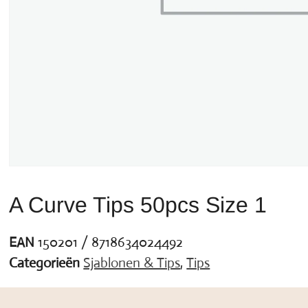
A Curve Tips 50pcs Size 1
EAN
150201 / 8718634024492
Categorieën
Sjablonen & Tips
,
Tips