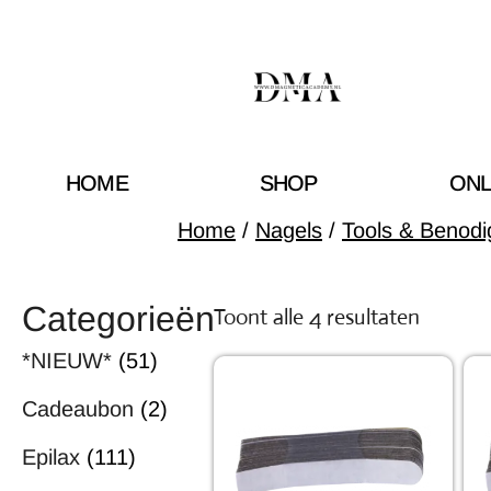
HOME
SHOP
ONL
Home
/
Nagels
/
Tools & Benod
Categorieën
Toont alle 4 resultaten
*NIEUW*
(51)
Cadeaubon
(2)
Epilax
(111)