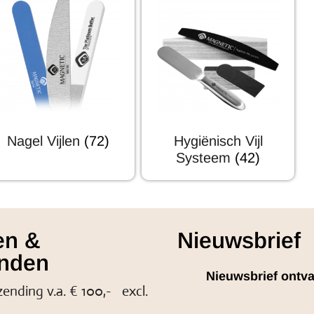
Nagel Vijlen
(72)
Hygiënisch Vijl
Systeem
(42)
en &
Nieuwsbrief
nden
Nieuwsbrief ontv
zending v.a. € 100,- excl.