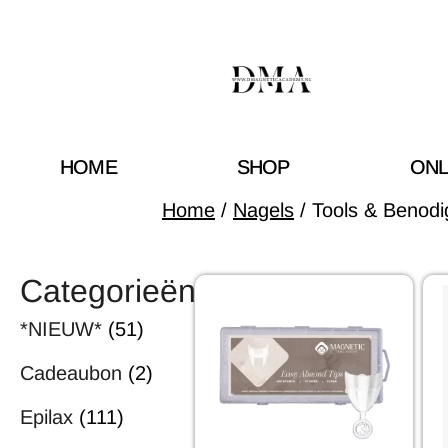
HOME
SHOP
ONL
Home
/
Nagels
/ Tools & Benod
Categorieën
*NIEUW*
(51)
Cadeaubon
(2)
Epilax
(111)